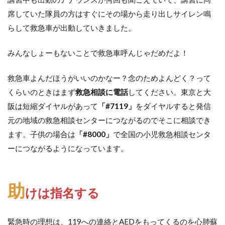
席していた隊員の方はすぐにその場から走り出しサイレン鳴
らして救急車が出動していきました。
みんなしょーもないことで救急車呼んじゃだめだよ！
救急車よんだほうがいいのかなー？念のためよんどく？って
くらいのときはまず
救急相談に電話
してください。東京と大
阪は短縮ダイヤルがあって
「#7119」
をダイヤルすると発信
元の地域の救急相談センターにつながるのでそこに相談でき
ます。子供の場合は
「#8000」
で全国の小児救急相談センタ
ーにつながるようになっています。
助
けは指名する
緊急時の理想は、119への連絡とAEDをもってくるのを心肺蘇