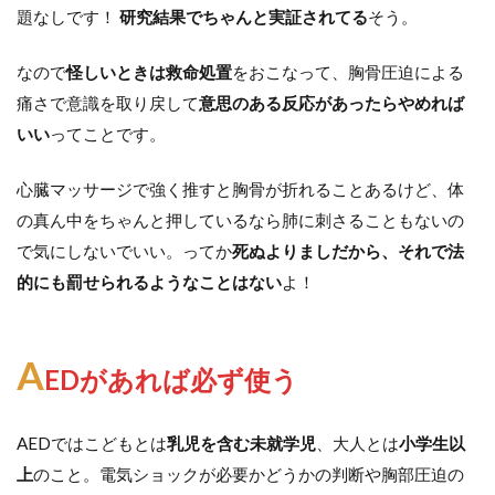
題なしです！
研究結果でちゃんと実証されてる
そう。
なので
怪しいときは救命処置
をおこなって、胸骨圧迫による
痛さで意識を取り戻して
意思のある反応があったらやめれば
いい
ってことです。
心臓マッサージで強く推すと胸骨が折れることあるけど、体
の真ん中をちゃんと押しているなら肺に刺さることもないの
で気にしないでいい。ってか
死ぬよりましだから、それで法
的にも罰せられるようなことはない
よ！
A
EDがあれば必ず使う
AEDではこどもとは
乳児を含む未就学児
、大人とは
小学生以
上
のこと。電気ショックが必要かどうかの判断や胸部圧迫の