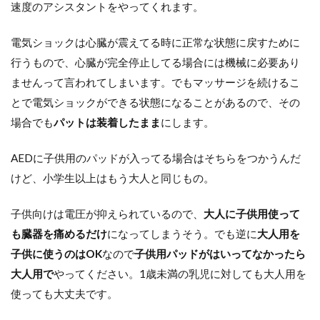
速度のアシスタントをやってくれます。
電気ショックは心臓が震えてる時に正常な状態に戻すために
行うもので、心臓が完全停止してる場合には機械に必要あり
ませんって言われてしまいます。でもマッサージを続けるこ
とで電気ショックができる状態になることがあるので、その
場合でも
パットは装着したまま
にします。
AEDに子供用のパッドが入ってる場合はそちらをつかうんだ
けど、小学生以上はもう大人と同じもの。
子供向けは電圧が抑えられているので、
大人に子供用使って
も臓器を痛めるだけ
になってしまうそう。でも逆に
大人用を
子供に使うのはOK
なので
子供用パッドがはいってなかったら
大人用で
やってください。1歳未満の乳児に対しても大人用を
使っても大丈夫です。