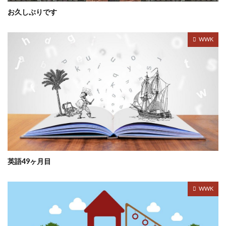
お久しぶりです
WWK
英語49ヶ月目
WWK