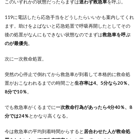
このいずれかの状態だったらまずは
迷わず救急車
を呼ぶ。
119に電話したら応急手当をどうしたらいいかも案内してくれ
ます。助けをよばないと応急処置で呼吸再開したとしてその
後の処置がなんにもできない状態なのでまずは
救急車を呼ぶ
のが最優先
。
次に一次救命処置。
突然の心停止で倒れてから救急車が到着して本格的に救命処
置がおこなわれるまでの時間ごと
生存率は4、5分なら20％、
8分で10％
。
でも救急車がくるまでに
一次救命行為があったら4分40％、8
分では24％
とかなり高くなる。
今は救急車の平均到着時間からすると
居合わせた人が救命処