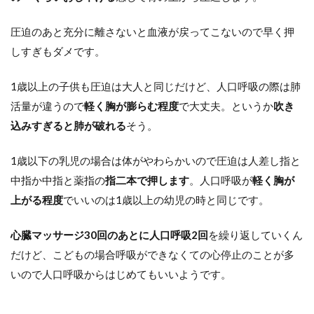
圧迫のあと充分に離さないと血液が戻ってこないので早く押
しすぎもダメです。
1歳以上の子供も圧迫は大人と同じだけど、人口呼吸の際は肺
活量が違うので
軽く胸が膨らむ程度
で大丈夫。というか
吹き
込みすぎると肺が破れる
そう。
1歳以下の乳児の場合は体がやわらかいので圧迫は人差し指と
中指か中指と薬指の
指二本で押します
。人口呼吸が
軽く胸が
上がる程度
でいいのは1歳以上の幼児の時と同じです。
心臓マッサージ30回のあとに人口呼吸2回
を繰り返していくん
だけど、こどもの場合呼吸ができなくての心停止のことが多
いので人口呼吸からはじめてもいいようです。