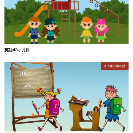
英語48ヶ月目
5歳の頃の話