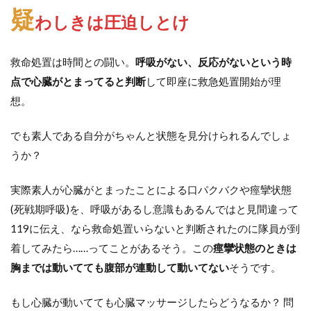
疑
わしきは圧迫しとけ
救命処置は時間との闘い。
呼吸がない、反応がないという時
点で心臓がとまってると判断
して即座に救急処置開始が理
想。
でも素人である自分がちゃんと状態を見分けられるんでしょ
うか？
実際素人が心臓がとまったことによる口パクバクや痙攣状態
(死戦期呼吸)を、呼吸があるし意識もあるんではと見間違って
119に伝え、なら救命処置いらないと判断されたのに隊員が到
着してみたら……ってことがあるそう。この
痙攣状態のときは
胸までは動いてても腹部が連動して動いてない
そうです。
もし心臓が動いてても心臓マッサージしたらどうなるか？ 問