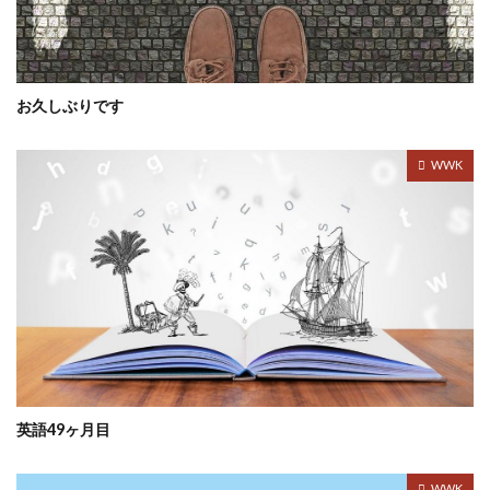
お久しぶりです
WWK
英語49ヶ月目
WWK