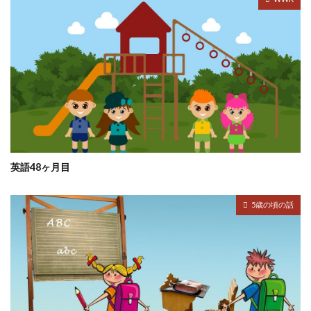
英語48ヶ月目
5歳の頃の話