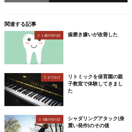
関連する記事
歯磨き嫌いが改善した
１歳の頃の話
リトミックを保育園の親
おでかけ
子教室で体験してきまし
た
シャダリングアタック(身
3歳の頃の話
震い発作)のその後