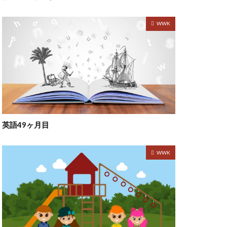
WWK
英語49ヶ月目
WWK