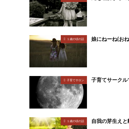
娘にねーね(お
１歳の頃の話
子育てサークル
子育てサロン
自我の芽生えと
１歳の頃の話