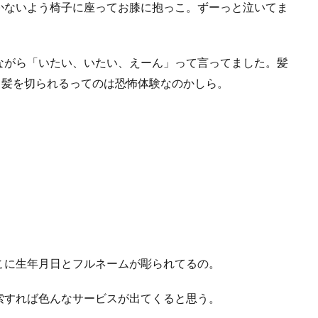
かないよう椅子に座ってお膝に抱っこ。ずーっと泣いてま
ながら「いたい、いたい、えーん」って言ってました。髪
ら髪を切られるってのは恐怖体験なのかしら。
こに生年月日とフルネームが彫られてるの。
索すれば色んなサービスが出てくると思う。