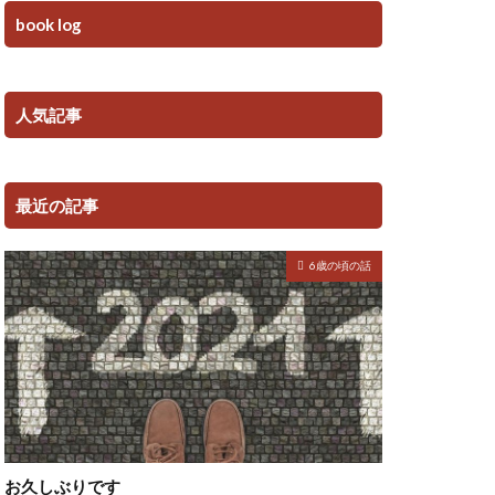
book log
人気記事
最近の記事
6歳の頃の話
お久しぶりです