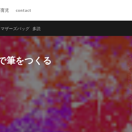
語育児
contact
マザーズバッグ
多読
で筆をつくる