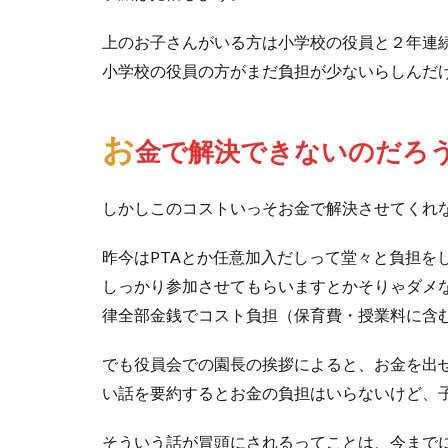
上のお子さんがいる方は小学校の役員と２年連
小学校の役員の方がまだ負担が少ないらしんだ
お
金で解決できないのだろ
しかしこのコストいっそお金で解決させてくれ
昨今はPTAとか任意加入だしって堂々と負担を
しっかり参加させてもらいますとかそりゃダメな
律全部金銭でコスト負担（保育費・授業料に含
でも役員会での園長の挨拶によると、お金を出
い話を要約するとお金の負担はいらないけど、
そういう話が冒頭にされるってことは、今まで