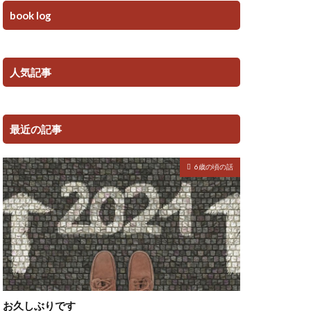
book log
人気記事
最近の記事
6歳の頃の話
お久しぶりです