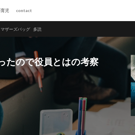
語育児
contact
マザーズバッグ
多読
ったので役員とはの考察