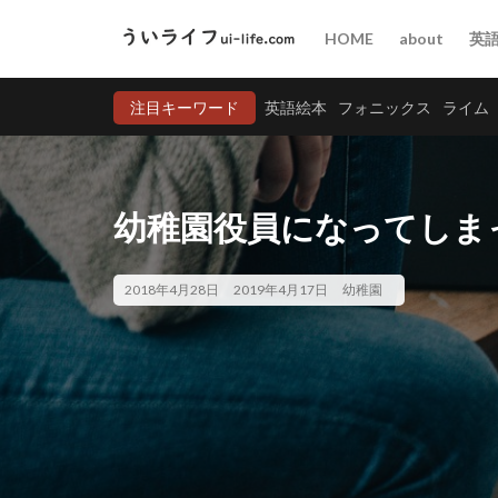
HOME
about
英
注目キーワード
英語絵本
フォニックス
ライム
幼稚園役員になってしま
2018年4月28日
2019年4月17日
幼稚園