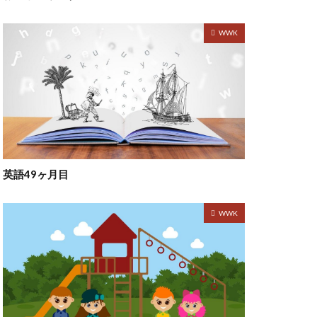
WWK
英語49ヶ月目
WWK