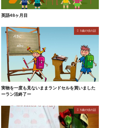
英語48ヶ月目
5歳の頃の話
実物を一度も見ないままランドセルを買いました
ーラン活終了ー
5歳の頃の話