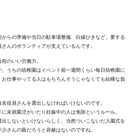
前からの準備や当日の駐車場整備、白線ひきなど。要する
員さんのボランティアが支えているんです。
は程のいい労働力。
が、うちの幼稚園はイベント前一週間くらい毎日幼稚園に
、お仕事やってる人はもちろんそうじゃなくても結構な負
数名役員さんを選出しなければいけないのです。
下に未就園児がいたり妊娠中の人は免除というルール。
選出しないといけないらしく、当然ついこないだ入園式を
年少さんの親だろうと容赦はないのですね。