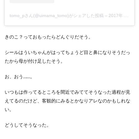
tomo_pさん(@uimama_tomo)がシェアした投稿
–
2017年 9月月16日午後5時34分PDT
きのこ？っておもったらどんぐりだそう。
シールはういちゃんがはってちょうど目と鼻になりそうだっ
たから母が付け足したそう。
お、おう……。
いつもは作ってるところを間近でみててそうなった過程が見
えてるのだけど、客観的にみるとかなりアレなのかもしれな
い。
どうしてそうなった。