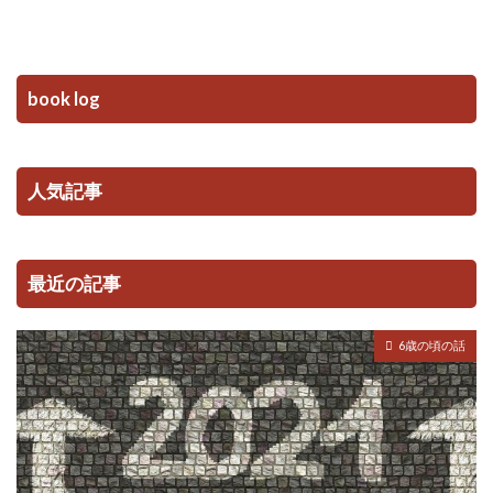
book log
人気記事
最近の記事
6歳の頃の話