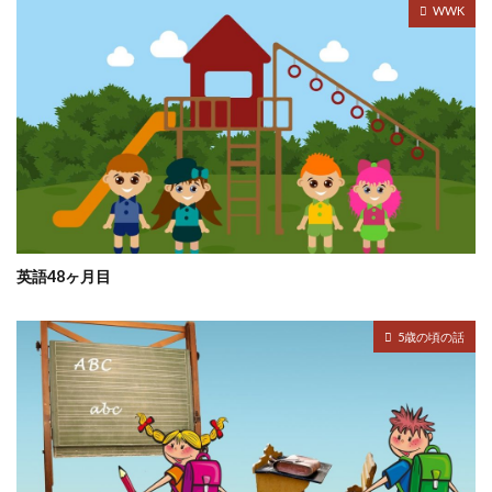
WWK
英語48ヶ月目
5歳の頃の話