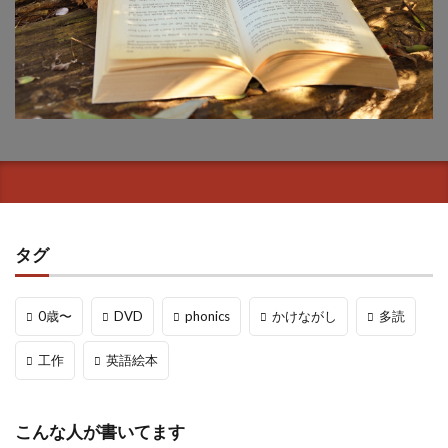
タグ
0歳〜
DVD
phonics
かけながし
多読
工作
英語絵本
こんな人が書いてます