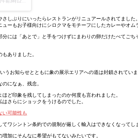
前3時12分PDT
ひさしぶりにいったらレストランがリニュアールされてました
ニューもお子様向けにシロクマをモチーフにしたカレーやオム
部分には「あとで」と手をつけずにまわりの卵だけたべてごち
のもありました。
というお知らせとともに象の展示エリアへの道は封鎖されてい
なのになぁ、残念。
よほど印象を残してしまったのか何度も言われました。
私はさらにショックをうけるのでした。
ない可能性も
してワシントン条約での規制が厳しく輸入はできなくなってし
の増加にそんなに希望がもてないみたいです。