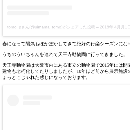
tomo_pさん(@uimama_tomo)がシェアした投稿
–
2018年 4月月1日午
春になって陽気もぽかぽかしてきて絶好の行楽シーズンにな
うちのういちゃんを連れて天王寺動物園に行ってきました。
天王寺動物園は大阪市内にある市立の動物園で2015年には開
建物も老朽化してたりしましたが、10年ほど前から展示施
ょっとこじゃれた感じになっております。