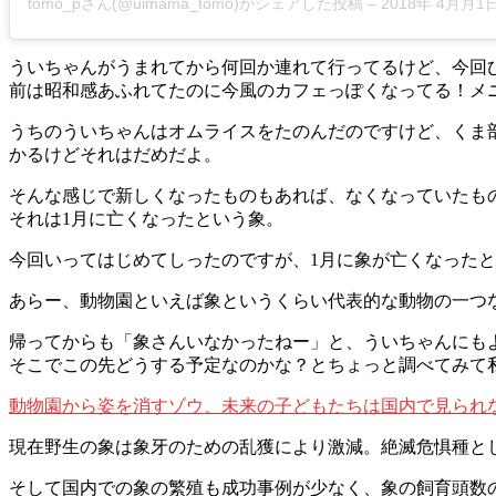
tomo_pさん(@uimama_tomo)がシェアした投稿
–
2018年 4月月1日午
ういちゃんがうまれてから何回か連れて行ってるけど、今回
前は昭和感あふれてたのに今風のカフェっぽくなってる！メ
うちのういちゃんはオムライスをたのんだのですけど、くま
かるけどそれはだめだよ。
そんな感じで新しくなったものもあれば、なくなっていたも
それは1月に亡くなったという象。
今回いってはじめてしったのですが、1月に象が亡くなった
あらー、動物園といえば象というくらい代表的な動物の一つ
帰ってからも「象さんいなかったねー」と、ういちゃんにも
そこでこの先どうする予定なのかな？とちょっと調べてみて
動物園から姿を消すゾウ、未来の子どもたちは国内で見られ
現在野生の象は象牙のための乱獲により激減。絶滅危惧種と
そして国内での象の繁殖も成功事例が少なく、象の飼育頭数