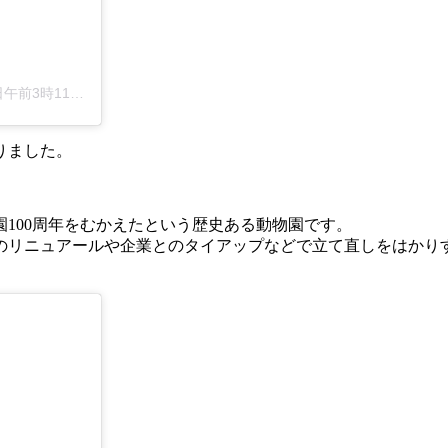
前3時11分PDT
りました。
園100周年をむかえたという歴史ある動物園です。
設のリニュアールや企業とのタイアップなどで立て直しをはかり