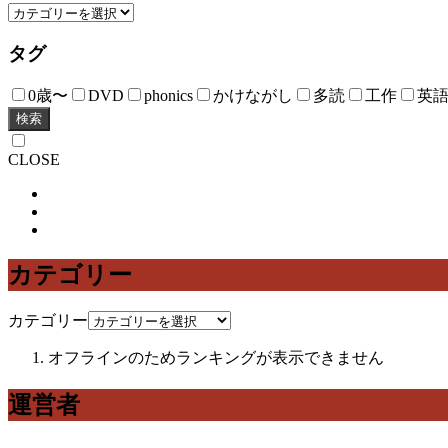
タグ
0歳〜
DVD
phonics
かけながし
多読
工作
英
検索
CLOSE
カテゴリー
カテゴリー
オフラインのためランキングが表示できません
運営者