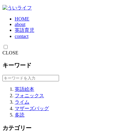
HOME
about
英語育児
contact
CLOSE
キーワード
英語絵本
フォニックス
ライム
マザーズバッグ
多読
カテゴリー