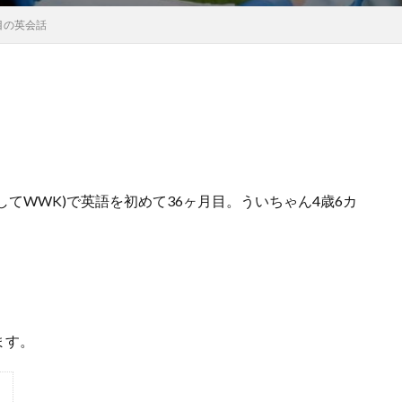
目の英会話
略してWWK)で英語を初めて36ヶ月目。ういちゃん4歳6カ
ます。