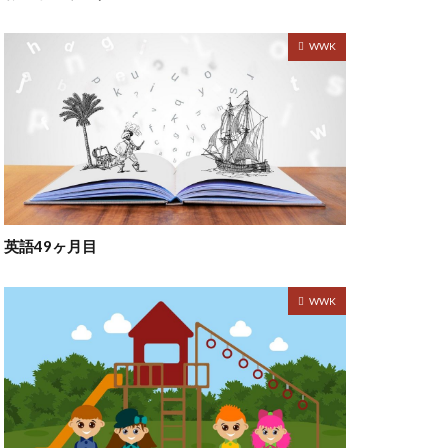
WWK
英語49ヶ月目
WWK