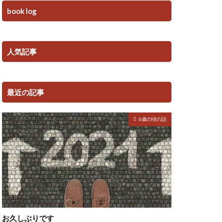
book log
人気記事
最近の記事
6歳の頃の話
お久しぶりです