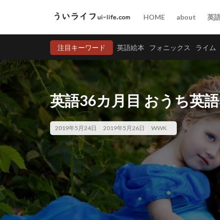
HOME
about
英
注目キーワード
英語絵本
フォニックス
ライム
英語36カ月目 おうち英
2019年5月24日
2019年5月26日
WWK