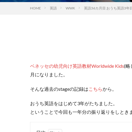
HOME
英語
WWK
英語36カ月目 おうち英語3年
ベネッセの幼児向け英語教材
Worldwide Kids
(
月になりました。
そんな過去のstageの記録は
こちら
から。
おうち英語をはじめて3年がたちました。
ということで今回も一年分の振り返りをしとき