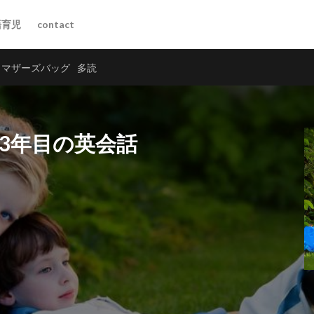
語育児
contact
マザーズバッグ
多読
語3年目の英会話