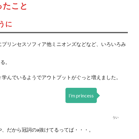
ったこと
うに
にプリンセスソフィア他ミニオンズなどなど、いろいろみ
いる。
々学んでいるようでアウトプットがぐっと増えました。
I’m princess
うい
や、だから冠詞のa抜けてるってば・・・。