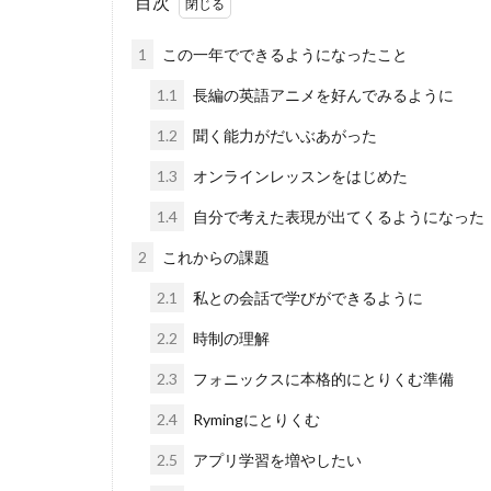
目次
1
この一年でできるようになったこと
1.1
長編の英語アニメを好んでみるように
1.2
聞く能力がだいぶあがった
1.3
オンラインレッスンをはじめた
1.4
自分で考えた表現が出てくるようになった
2
これからの課題
2.1
私との会話で学びができるように
2.2
時制の理解
2.3
フォニックスに本格的にとりくむ準備
2.4
Rymingにとりくむ
2.5
アプリ学習を増やしたい