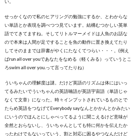
い。
せっかくなので私のヒアリングの勉強にするか、とわからな
い単語とか表現を調べつつ見ています。結構むつかしい英単
語でてきてますね。そしてリトルマーメイドは人魚のお話な
ので本来は人間が足ですることを魚の動作に置き換えてたり
してそのままでは辞書がやくにたなくてつらい・・・。(例え
ばrun all over youであなたをなめる（軽くみる）っていうとこ
ろswim all over you.って言ってたりね）
ういちゃんの理解度は謎。だけど英語のリズムは体にはいっ
てるみたいでういちゃんの英語喃語が英語宇宙語（単語じゃ
なくて文章）になった。時々インプットされているものとで
たらめ英語をつなげてEverybody sayなんとかかんとかみたい
にいうのでほんとにしゃべってるように聞こえるけど意味が
全然とおらないし、ういちゃんとしても特に何かを伝えたか
ったわけでもないっていう、割と対応に困るやつなんだけど