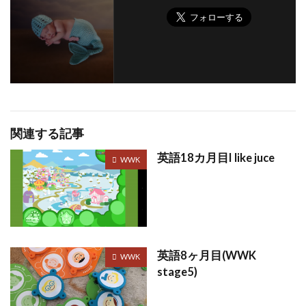
関連する記事
英語18カ月目I like juce
WWK
英語8ヶ月目(WWK
WWK
stage5)