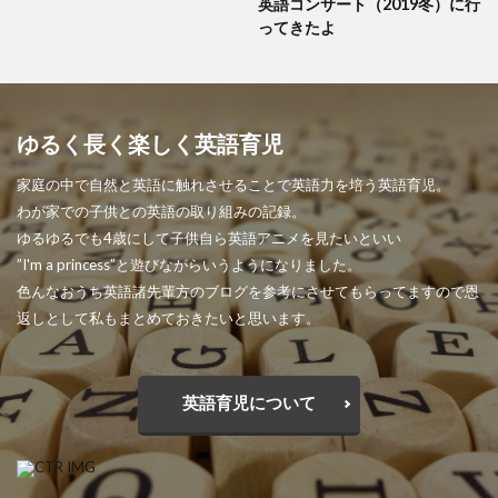
英語コンサート（2019冬）に行
ってきたよ
ゆるく長く楽しく英語育児
家庭の中で自然と英語に触れさせることで英語力を培う英語育児。
わが家での子供との英語の取り組みの記録。
ゆるゆるでも4歳にして子供自ら英語アニメを見たいといい
”I'm a princess”と遊びながらいうようになりました。
色んなおうち英語諸先輩方のブログを参考にさせてもらってますので恩
返しとして私もまとめておきたいと思います。
英語育児について