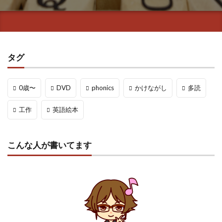
タグ
0歳〜
DVD
phonics
かけながし
多読
工作
英語絵本
こんな人が書いてます