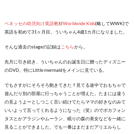
ベネッセの幼児向け英語教材Worldwide Kids
(略してWWK)で
英語を初めて31ヶ月目。ういちゃん4歳1カ月になりました。
そんな過去のstageの記録は
こちら
から。
先月に引き続き、ういちゃんのお誕生日に贈ったディズニー
のDVD、特にLittle mermaidをメインに見ている。
でもさすがにそろそろ飽きてきた？見てる途中でおもちゃで
遊んだり別の部屋に行っちゃうことが増えた。たまには違う
の見ようよーとしつこく言い続けてたらママの好きなのみて
いいよって言ってくれるようになった（笑）のでポカフォン
タスとかアラジンやムーラン、眠りの森の美女などを一緒に
見ることができました。でも一番はまだまだアリエルらし