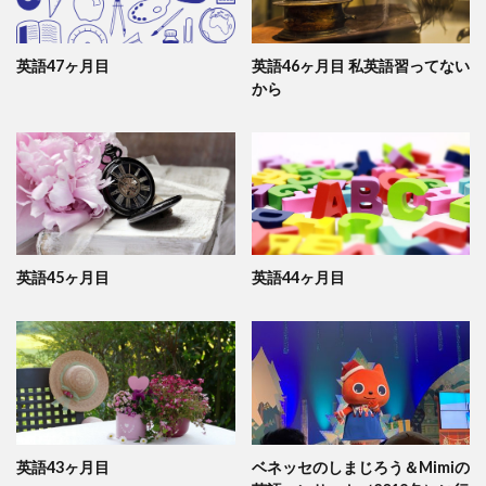
英語47ヶ月目
英語46ヶ月目 私英語習ってない
から
英語45ヶ月目
英語44ヶ月目
英語43ヶ月目
ベネッセのしまじろう＆Mimiの