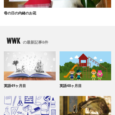
母の日の内緒のお花
WWK
の最新記事8件
英語49ヶ月目
英語48ヶ月目