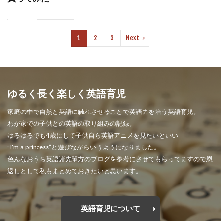
1
2
3
Next
ゆるく長く楽しく英語育児
家庭の中で自然と英語に触れさせることで英語力を培う英語育児。
わが家での子供との英語の取り組みの記録。
ゆるゆるでも4歳にして子供自ら英語アニメを見たいといい
”I'm a princess”と遊びながらいうようになりました。
色んなおうち英語諸先輩方のブログを参考にさせてもらってますので恩
返しとして私もまとめておきたいと思います。
英語育児について