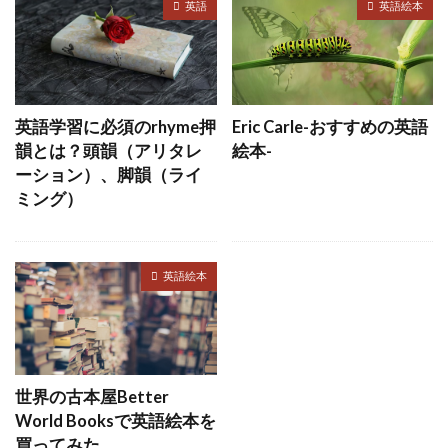
英語
英語絵本
英語学習に必須のrhyme押
Eric Carle-おすすめの英語
韻とは？頭韻（アリタレ
絵本-
ーション）、脚韻（ライ
ミング）
英語絵本
世界の古本屋Better
World Booksで英語絵本を
買ってみた