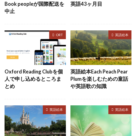
Book peopleが国際配送を
英語43ヶ月目
中止
ORT
英語絵本
Oxford Reading Clubを個
英語絵本Each Peach Pear
人で申し込めるところま
Plumを楽しむための童話
とめ
や英語歌の知識
英語絵本
英語絵本