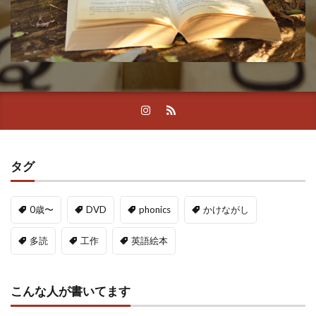
タグ
0歳〜
DVD
phonics
かけながし
多読
工作
英語絵本
こんな人が書いてます