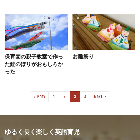
保育園の親子教室で作っ
お雛祭り
た鯉のぼりがおもしろか
った
Prev
1
2
3
4
Next
ゆるく長く楽しく英語育児